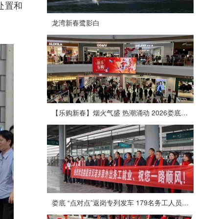
处置和
龙湾新春鹭影白
【乐购新春】烟火气盛 热潮涌动 2026娄底春节消费市场喜迎“开门红”
娄底 “点对点”返岗专列发车 179名务工人员免费赴沪