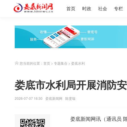
首页
时政
社会
专栏
您当前的位置：
首页
>
专题集合
>
娄底水利
娄底市水利局开展消防安
2026-07-07 16:30
娄底新闻网
陈雯瑞
娄底新闻网
讯（通讯员 