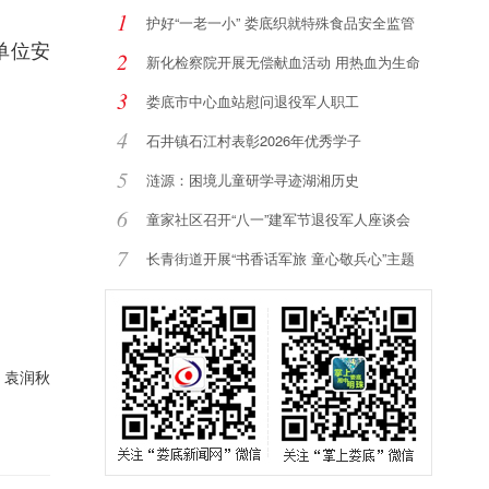
1
护好“一老一小” 娄底织就特殊食品安全监管
单位安
2
新化检察院开展无偿献血活动 用热血为生命
加
3
娄底市中心血站慰问退役军人职工
4
石井镇石江村表彰2026年优秀学子
5
涟源：困境儿童研学寻迹湖湘历史
6
童家社区召开“八一”建军节退役军人座谈会
7
长青街道开展“书香话军旅 童心敬兵心”主题
：袁润秋