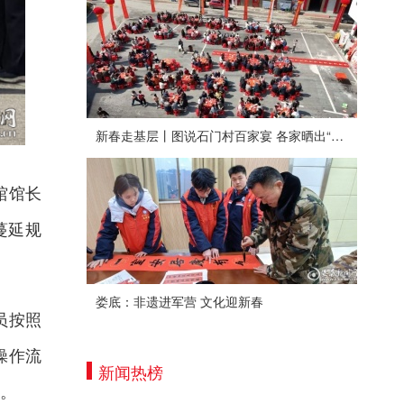
新春走基层丨图说石门村百家宴 各家晒出“拿手菜”
馆馆长
蔓延规
娄底：非遗进军营 文化迎新春
员按照
操作流
新闻热榜
。