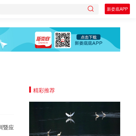
新娄底APP
精彩推荐
训暨应