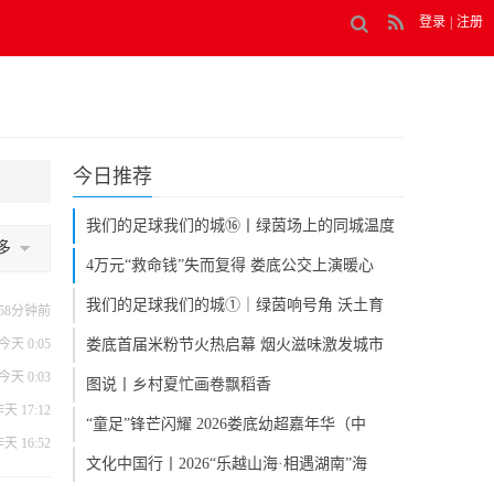
登录
|
注册
今日推荐
我们的足球我们的城⑯丨绿茵场上的同城温度
多
4万元“救命钱”失而复得 娄底公交上演暖心
我们的足球我们的城①｜绿茵响号角 沃土育
58分钟前
今天 0:05
娄底首届米粉节火热启幕 烟火滋味激发城市
今天 0:03
图说丨乡村夏忙画卷飘稻香
天 17:12
“童足”锋芒闪耀 2026娄底幼超嘉年华（中
天 16:52
文化中国行丨2026“乐越山海·相遇湖南”海