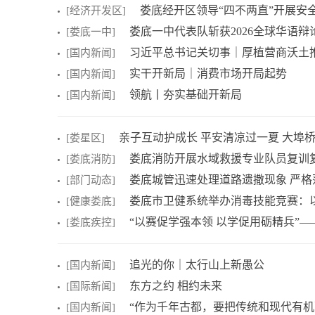
娄底经开区领导“四不两直”开展安
[经济开发区]
娄底一中代表队斩获2026全球华语
[娄底一中]
习近平总书记关切事｜厚植营商沃土
[国内新闻]
实干开新局｜消费市场开局起势
[国内新闻]
领航丨夯实基础开新局
[国内新闻]
亲子互动护成长 平安清凉过一夏 大埠桥
[娄星区]
娄底消防开展水域救援专业队员复训
[娄底消防]
娄底城管迅速处理道路遗撒现象 严格
[部门动态]
娄底市卫健系统举办消毒技能竞赛：以赛
[健康娄底]
“以赛促学强本领 以学促用砺精兵”——2
[娄底疾控]
追光的你｜太行山上新愚公
[国内新闻]
东方之约 相约未来
[国际新闻]
“作为千年古都，要把传统和现代有机
[国内新闻]