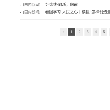
经纬线·向新，向前
[国内新闻]
看图学习·人民之心丨读懂“怎样创造
[国内新闻]
<
1
2
3
4
5