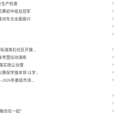
全生产检查
昨
辩论赛初中组总冠军
昨
推动东北全面振兴
昨
昨
昨
街道南石社区开展...
昨
复考暨拉动演练
昨
落实扬尘治理
昨
促学强本领 以学...
昨
026年娄底市消...
昨
昨
昨
融合在一起”
昨