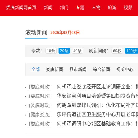
娄底新闻网首页
新闻
部门
专题
人物
旅游
视频
滚动新闻
2026年08月08日
条数：
10条
20条
40条
刷新间隔：
60秒
120秒
全部
娄底新闻
县市新闻
综合新闻
视听中心
车行娄底
吃喝玩乐
文坛艺苑
企业风采
财经金
何朝晖赴娄底经开区走访调研企业：把
[娄底时政]
其他
省运会
华安钢宝利项目洽谈暨第四期投资备
[娄底时政]
何朝晖到双峰县调研：优化布局补齐短板
[娄底时政]
乐坪街道社区卫生服务中心开展老年
[健康娄底]
何朝晖调研中心城区基础教育工作：持
[娄底时政]