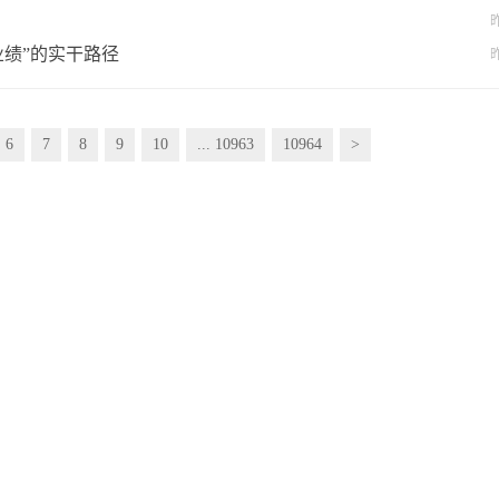
昨
业绩”的实干路径
昨
6
7
8
9
10
... 10963
10964
>