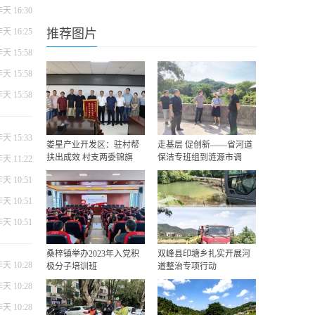
天 16:30
天 16:25
推荐图片
天 15:58
天 15:58
天 15:58
天 15:33
娄星产业开发区：驻村帮
走基层 促创新——省河道
扶出成效 村支两委锦旗
保洁专班组到涟源市调
天 11:22
天 10:51
天 10:51
天 10:51
桑梓镇举办2023年入党积
双峰县印塘乡扎实开展河
天 10:28
极分子培训班
道整治专项行动
天 10:28
天 10:28