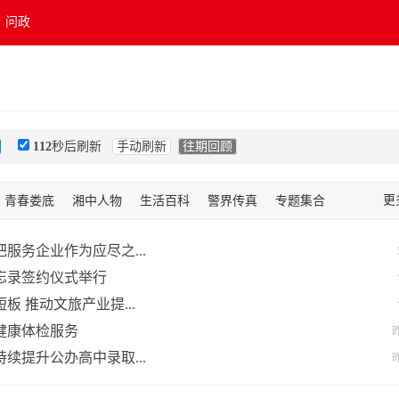
问政
112
秒后刷新
手动刷新
往期回顾
更
青春娄底
湘中人物
生活百科
警界传真
专题集合
融
民生地带
商务商情
房产资讯
滚动新闻
书画频道
服务企业作为应尽之...
忘录签约仪式举行
 推动文旅产业提...
健康体检服务
昨
续提升公办高中录取...
昨