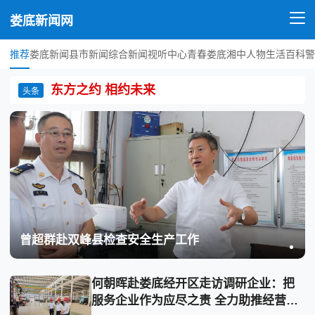
娄底新闻网
推荐
娄底新闻
县市新闻
综合新闻
视听中心
青春娄底
湘中人物
生活百科
警
东方之约 相约未来
头条
曾超群赴双峰县检查安全生产工作
何朝晖赴娄底经开区走访调研企业：把
服务企业作为应尽之责 全力助推经营主