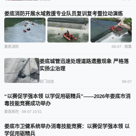
娄底消防开展水域救援专业队员复训复考暨拉动演练
娄底消防
08-07 · 图集
娄底城管迅速处理道路遗撒现象 严格落
实扬尘治理
部门动态
08-07
“以赛促学强本领 以学促用砺精兵”——2026年娄底市消
毒技能竞赛成功举办
娄底疾控
· 08-07 10:51
娄底市卫健系统举办消毒技能竞赛：以赛促学强本领 以
学促用砺精兵