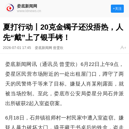
娄底新闻网
+关注
www.ldnews.cn
夏打行动丨20克金镯子还没捂热，人
先“戴”上了银手铐！
2026-07-01 17:45
娄底新闻网 曾雯欣
娄底新闻网讯（通讯员 曾雯欣）6月22日上午9点，
娄星区民营市场附近的一处出租屋门口，蹲守了两
天的民警终于等来了目标。嫌疑人肖某刚露面，就
被当场控制。至此，娄底市公安局娄星分局石井派
出所破获2起入室盗窃案。
6月18日，石井镇祖师村一村民家中遭入室盗窃。嫌
疑人暴力破坏大门，撬开藏于书桌后的铁盒，盗走