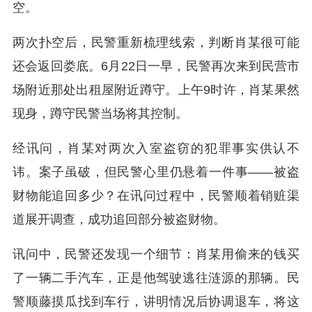
空。
两次扑空后，民警重新梳理线索，判断肖某很可能
还会返回娄底。6月22日一早，民警再次来到民营市
场附近那处出租屋附近蹲守。上午9时许，肖某果然
现身，蹲守民警当场将其控制。
经讯问，肖某对两次入室盗窃的犯罪事实供认不
讳。案子虽破，但民警心里仍悬着一件事——被盗
财物能追回多少？在讯问过程中，民警顺着销赃渠
道展开调查，成功追回部分被盗财物。
讯问中，民警还发现一个细节：肖某用偷来的钱买
了一辆二手汽车，正是他驾驶逃往涟源的那辆。民
警顺藤摸瓜找到车行，讲明情况后协调退车，将这