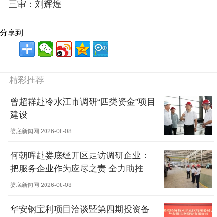
三审：刘辉煌
分享到
精彩推荐
曾超群赴冷水江市调研“四类资金”项目
建设
娄底新闻网 2026-08-08
何朝晖赴娄底经开区走访调研企业：
把服务企业作为应尽之责 全力助推经
营主体稳健发展
娄底新闻网 2026-08-08
华安钢宝利项目洽谈暨第四期投资备