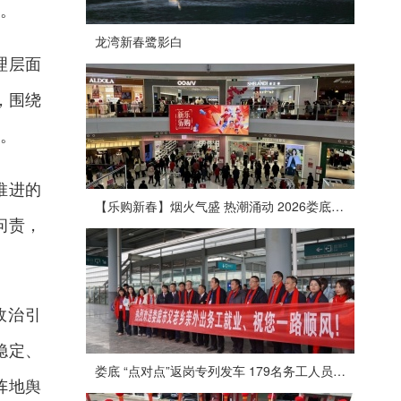
。
龙湾新春鹭影白
理层面
，围绕
。
推进的
【乐购新春】烟火气盛 热潮涌动 2026娄底春节消费市场喜迎“开门红”
问责，
政治引
稳定、
娄底 “点对点”返岗专列发车 179名务工人员免费赴沪
阵地舆