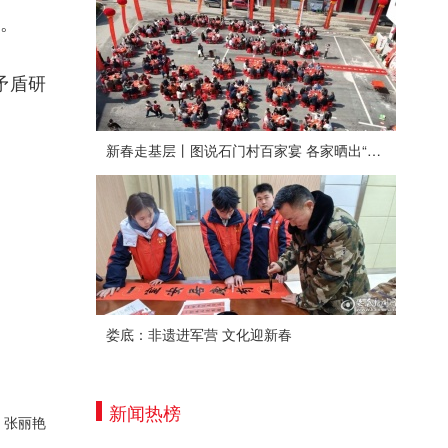
。
矛盾研
新春走基层丨图说石门村百家宴 各家晒出“拿手菜”
娄底：非遗进军营 文化迎新春
新闻热榜
：张丽艳