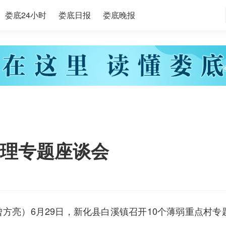
娄底24小时
娄底日报
娄底晚报
理专题座谈会
曾方亮）6月29日，
新化县
白溪镇召开10个薄弱重点村专