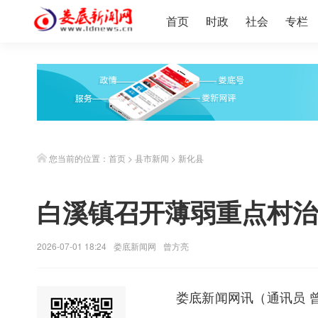
首页
时政
社会
专栏
您当前的位置：
首页
>
县市新闻
>
新化县
白溪镇召开薄弱重点村治
2026-07-01 18:24
娄底新闻网
曾方亮
娄底新闻网
讯（通讯员 