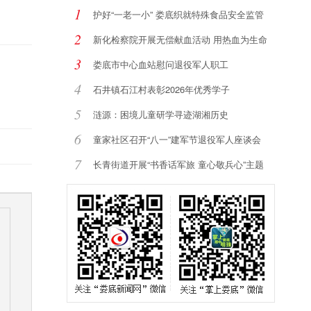
1
护好“一老一小” 娄底织就特殊食品安全监管
2
新化检察院开展无偿献血活动 用热血为生命
加
3
娄底市中心血站慰问退役军人职工
4
石井镇石江村表彰2026年优秀学子
5
涟源：困境儿童研学寻迹湖湘历史
6
童家社区召开“八一”建军节退役军人座谈会
7
长青街道开展“书香话军旅 童心敬兵心”主题