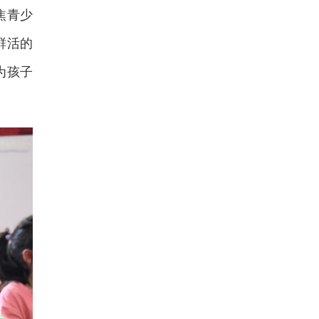
焦青少
鲜活的
为孩子