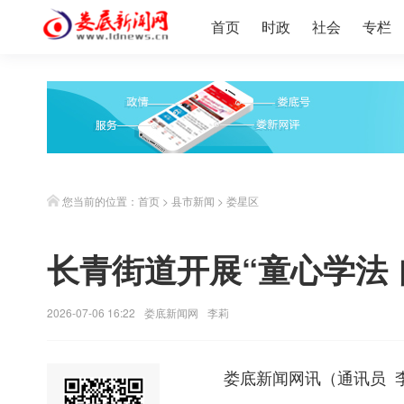
首页
时政
社会
专栏
您当前的位置：
首页
>
县市新闻
>
娄星区
长青街道开展“童心学法
2026-07-06 16:22
娄底新闻网
李莉
娄底新闻网
讯（通讯员 