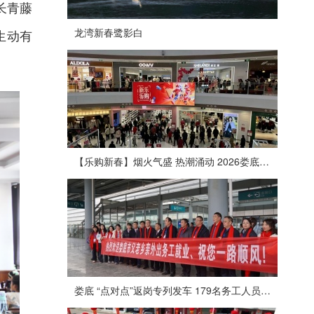
长青藤
龙湾新春鹭影白
生动有
。
【乐购新春】烟火气盛 热潮涌动 2026娄底春节消费市场喜迎“开门红”
娄底 “点对点”返岗专列发车 179名务工人员免费赴沪