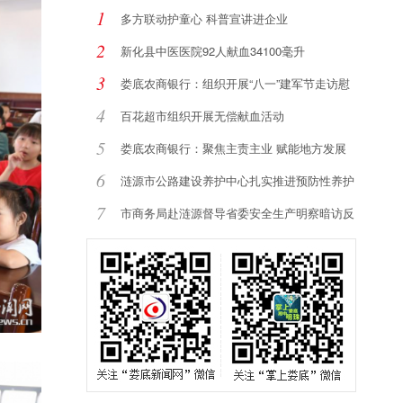
1
多方联动护童心 科普宣讲进企业
2
新化县中医医院92人献血34100毫升
3
娄底农商银行：组织开展“八一”建军节走访慰
4
百花超市组织开展无偿献血活动
5
娄底农商银行：聚焦主责主业 赋能地方发展
6
涟源市公路建设养护中心扎实推进预防性养护
提
7
市商务局赴涟源督导省委安全生产明察暗访反
馈