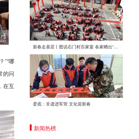
新春走基层丨图说石门村百家宴 各家晒出“拿手菜”
”“哪
常的问
，在互
娄底：非遗进军营 文化迎新春
新闻热榜