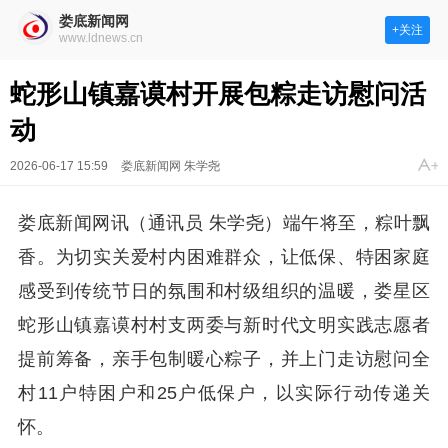
娄底新闻网
+关注
www.ldnews.cn
蛇形山镇嘉谟村开展包粽走访慰问活
动
2026-06-17 15:59
娄底新闻网 朱学尧
娄底新闻网讯（通讯员 朱学尧）端午将至，粽叶飘
香。为切实关爱村内困难群众，让低保、特困家庭
感受到传统节日的氛围和村级组织的温暖，娄星区
蛇形山镇嘉谟村村支两委与新时代文明实践志愿者
提前筹备，亲手包制暖心粽子，并上门走访慰问全
村11户特困户和25户低保户，以实际行动传递关
怀。