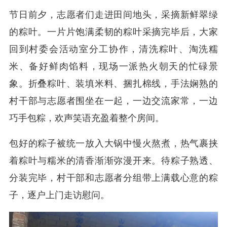
节日前夕，志愿者们走进田间地头，采摘新鲜翠绿
的粽叶。一片片饱满柔韧的粽叶采摘完毕后，大家
回到村委会活动室分工协作，清洗粽叶、淘洗糯
米、备好鲜肉馅料，现场一派热火朝天的忙碌景
象。折叠粽叶、装填米料、捆扎棉线，手法娴熟的
村干部与志愿者围坐在一起，一边交流家常，一边
巧手包粽，欢声笑语充盈着整个房间。
包好的粽子被统一放入大锅中慢火熬煮，热气裹挟
着粽叶与糯米的清香渐渐弥漫开来。待粽子熟透、
分装完毕，村干部和志愿者分组带上满载心意的粽
子，逐户上门走访慰问。