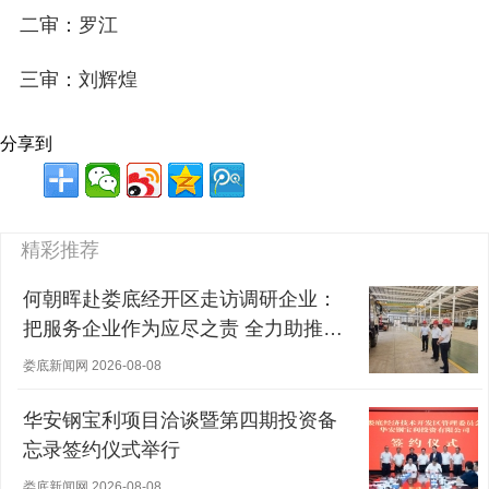
二审：罗江
三审：刘辉煌
分享到
精彩推荐
何朝晖赴娄底经开区走访调研企业：
把服务企业作为应尽之责 全力助推经
营主体稳健发展
娄底新闻网 2026-08-08
华安钢宝利项目洽谈暨第四期投资备
忘录签约仪式举行
娄底新闻网 2026-08-08