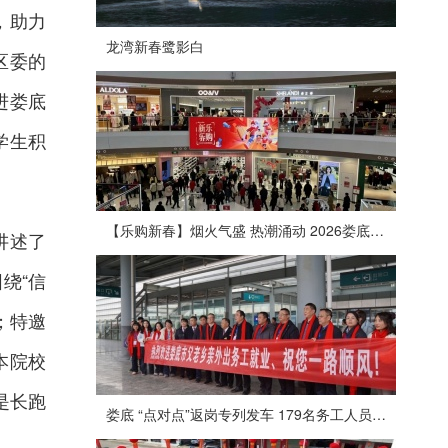
，助力
龙湾新春鹭影白
区委的
进娄底
学生积
【乐购新春】烟火气盛 热潮涌动 2026娄底春节消费市场喜迎“开门红”
讲述了
绕“信
；特邀
本院校
是长跑
娄底 “点对点”返岗专列发车 179名务工人员免费赴沪