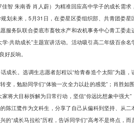
罗佳智 朱南香 肖人蔚）
为精准回应高中学子的成长需求
规划未来，5月31日，在
娄星区
委组织部、共青团娄星
志愿服务队联合娄底市畜牧水产和农机事务中心青工委走
大学·共助成长”主题宣讲活动。活动吸引高二年级百余名
良好反响。
话成长。选调生志愿者彭程以“给青春造个太阳”为题，
转变，勉励同学们“体验一次全力以赴的感觉”；肖胜如围
大家将大目标拆解为日常行动，坚信“你远比想象中强大”
心的陈江鹭作为文科生，分享了自己从偏科到坚持、从二
兴的“成长马拉松”历程，告诉同学们“高考不是终点，而