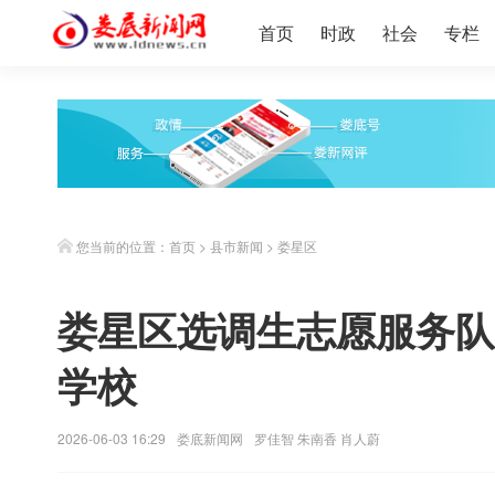
首页
时政
社会
专栏
您当前的位置：
首页
>
县市新闻
>
娄星区
娄星区选调生志愿服务队
学校
2026-06-03 16:29
娄底新闻网
罗佳智 朱南香 肖人蔚