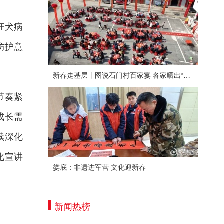
狂犬病
防护意
新春走基层丨图说石门村百家宴 各家晒出“拿手菜”
节奏紧
成长需
续深化
化宣讲
娄底：非遗进军营 文化迎新春
新闻热榜