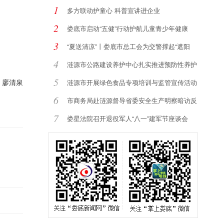
1
多方联动护童心 科普宣讲进企业
2
娄底市启动“五健”行动护航儿童青少年健康
3
“夏送清凉”丨娄底市总工会为交警撑起“遮阳
4
涟源市公路建设养护中心扎实推进预防性养护
提
5
：廖清泉
涟源市开展绿色食品专项培训与监管宣传活动
6
市商务局赴涟源督导省委安全生产明察暗访反
馈
7
娄星法院召开退役军人“八一”建军节座谈会