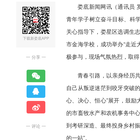
娄底新闻网
讯（通讯员 
青年学子树立奋斗目标、科学
关心指导下，娄星区选调生
下载新娄底APP
市金海学校，成功举办“走近
极参与，现场气氛热烈，取得
一 分享 一
青春引路，以亲身经历共
自己从叛逆迷茫到咬牙突破的
心、决心、恒心”展开，鼓励
的市畜牧水产和农机事务中
到考研深造、最终投身乡村振
一 评论 一
的一站”。