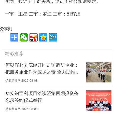
互动，拉近了干群关系，促进了社会和谐稳定。
一审：王星 二审：罗江 三审：刘辉煌
分享到
精彩推荐
何朝晖赴娄底经开区走访调研企业：
把服务企业作为应尽之责 全力助推经
营主体稳健发展
娄底新闻网 2026-08-08
华安钢宝利项目洽谈暨第四期投资备
忘录签约仪式举行
娄底新闻网 2026-08-08