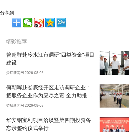
分享到
精彩推荐
曾超群赴冷水江市调研“四类资金”项目
建设
娄底新闻网 2026-08-08
何朝晖赴娄底经开区走访调研企业：
把服务企业作为应尽之责 全力助推经
营主体稳健发展
娄底新闻网 2026-08-08
华安钢宝利项目洽谈暨第四期投资备
忘录签约仪式举行