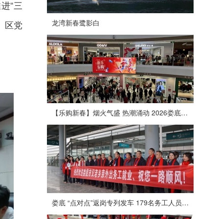
进“三
龙湾新春鹭影白
。区党
【乐购新春】烟火气盛 热潮涌动 2026娄底春节消费市场喜迎“开门红”
娄底 “点对点”返岗专列发车 179名务工人员免费赴沪