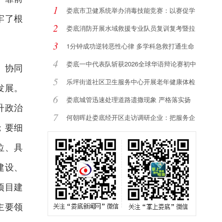
1
娄底市卫健系统举办消毒技能竞赛：以赛促学
牢了根
强
2
娄底消防开展水域救援专业队员复训复考暨拉
动
3
1分钟成功逆转恶性心律 多学科急救打通生命
通
4
娄底一中代表队斩获2026全球华语辩论赛初中
、协同
组
5
乐坪街道社区卫生服务中心开展老年健康体检
发展。
服
6
娄底城管迅速处理道路遗撒现象 严格落实扬
升政治
尘
7
何朝晖赴娄底经开区走访调研企业：把服务企
；要细
业
位、具
建设、
项目建
主要领