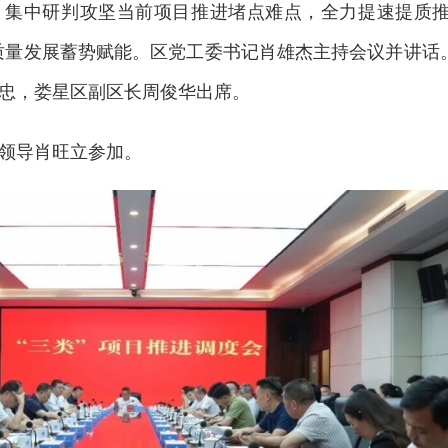
，集中研判攻坚当前项目推进堵点难点，全力提速提质推
质量发展蓄势赋能。区党工委书记肖雄杰主持会议并讲话
忠，
娄星区
副区长周俊华出席。
领导肖旺立参加。