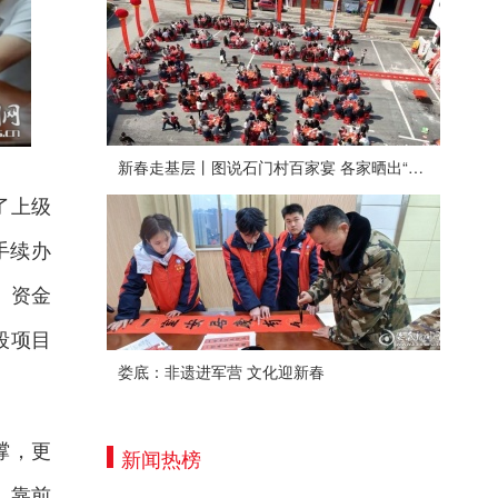
新春走基层丨图说石门村百家宴 各家晒出“拿手菜”
了上级
手续办
、资金
段项目
娄底：非遗进军营 文化迎新春
撑，更
新闻热榜
、靠前