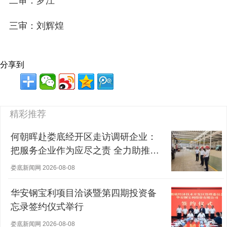
二审：罗江
三审：刘辉煌
分享到
精彩推荐
何朝晖赴娄底经开区走访调研企业：
把服务企业作为应尽之责 全力助推经
营主体稳健发展
娄底新闻网 2026-08-08
华安钢宝利项目洽谈暨第四期投资备
忘录签约仪式举行
娄底新闻网 2026-08-08