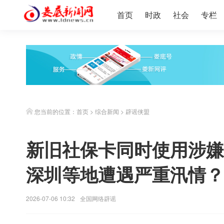
首页
时政
社会
专栏
您当前的位置：
首页
>
综合新闻
>
辟谣侠盟
新旧社保卡同时使用涉嫌
深圳等地遭遇严重汛情？..
2026-07-06 10:32
全国网络辟谣