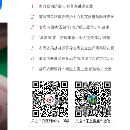
1
多方联动护童心 科普宣讲进企业
2
涟源市公路建设养护中心扎实推进预防性养护
提
3
娄底市启动“五健”行动护航儿童青少年健康
4
“夏送清凉”丨娄底市总工会为交警撑起“遮阳
5
市商务局赴涟源督导省委安全生产明察暗访反
馈
6
涟源市开展绿色食品专项培训与监管宣传活动
7
娄底农商银行：聚焦主责主业 赋能地方发展