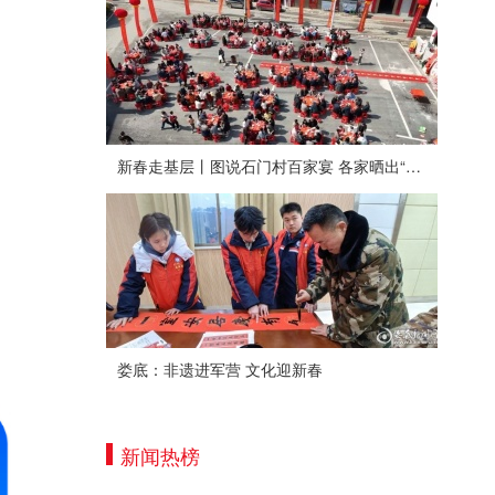
新春走基层丨图说石门村百家宴 各家晒出“拿手菜”
娄底：非遗进军营 文化迎新春
新闻热榜