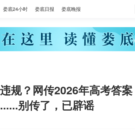
娄底24小时
娄底日报
娄底晚报
违规？网传2026年高考答案
....别传了，已辟谣