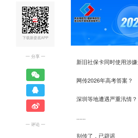
下载新娄底APP
一 分享 一
新旧社保卡同时使用涉嫌
网传2026年高考答案？
深圳等地遭遇严重汛情？
......
一 评论 一
别传了，已辟谣