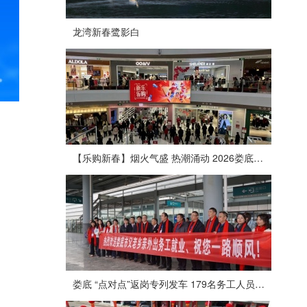
龙湾新春鹭影白
【乐购新春】烟火气盛 热潮涌动 2026娄底春节消费市场喜迎“开门红”
娄底 “点对点”返岗专列发车 179名务工人员免费赴沪