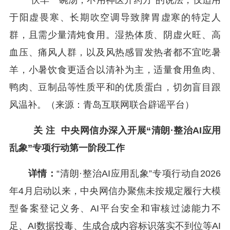
“伏羊一碗汤，不用神医开药方”的说法，仅适用
于阳虚畏寒、长期吹空调导致脾胃虚寒的特定人
群，且需少量清炖食用。湿热体质、阴虚火旺、高
血压、痛风人群，以及风热感冒发热者都不宜吃暑
羊，小暑饮食更适合以清补为主，适量食用鱼肉、
鸭肉、豆制品等性质平和的优质蛋白，切勿盲目跟
风温补。（来源：青岛互联网联合辟谣平台）
关 注
中央网信办深入开展“清朗·整治AI应用
乱象”专项行动第一阶段工作
详情：
“清朗·整治AI应用乱象”专项行动自2026
年4月启动以来，中央网信办聚焦未按规定履行大模
型备案登记义务、AI平台安全和审核过滤能力不
足、AI数据投毒、生成合成内容标识落实不到位等AI