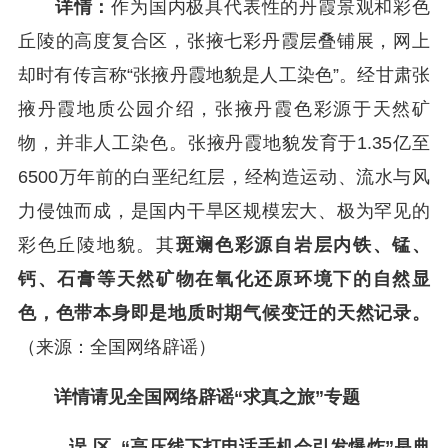
详情：
作为国内极具代表性的丹霞景观和彩色
丘陵的高度复合区，张掖七彩丹霞层叠铺展，网上
却时有传言称“张掖丹霞地貌是人工染色”。经甘肃张
掖丹霞地质公园介绍，张掖丹霞色彩源于天然矿
物，并非人工染色。张掖丹霞地貌发育于1.35亿至
6500万年前的白垩纪红层，经构造运动、流水与风
力侵蚀而成，是国内干旱区规模宏大、极为罕见的
彩色丘陵地貌。其
斑斓色彩源自岩层内铁、锰、
钙、石膏等天然矿物在氧化还原环境下的自然显
色，色带本身即是地质时期气候变迁的天然记录。
（来源：全国网络辟谣）
详情请见全国网络辟谣“求真之旅”专题
误 区
“高压线下打电话手机会引发爆炸”是典